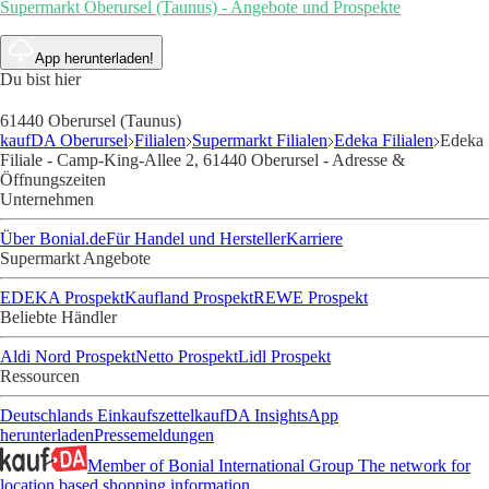
Supermarkt Oberursel (Taunus) - Angebote und Prospekte
App herunterladen!
Du bist hier
61440 Oberursel (Taunus)
kaufDA Oberursel
Filialen
Supermarkt Filialen
Edeka Filialen
Edeka
Filiale - Camp-King-Allee 2, 61440 Oberursel - Adresse &
Öffnungszeiten
Unternehmen
Über Bonial.de
Für Handel und Hersteller
Karriere
Supermarkt Angebote
EDEKA Prospekt
Kaufland Prospekt
REWE Prospekt
Beliebte Händler
Aldi Nord Prospekt
Netto Prospekt
Lidl Prospekt
Ressourcen
Deutschlands Einkaufszettel
kaufDA Insights
App
herunterladen
Pressemeldungen
Member of Bonial International Group
The network for
location based shopping information