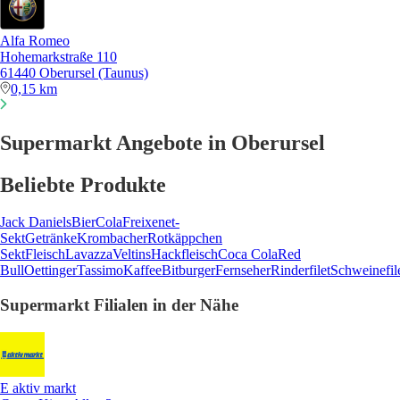
Alfa Romeo
Hohemarkstraße 110
61440 Oberursel (Taunus)
0,15 km
Supermarkt Angebote in Oberursel
Beliebte Produkte
Jack Daniels
Bier
Cola
Freixenet-
Sekt
Getränke
Krombacher
Rotkäppchen
Sekt
Fleisch
Lavazza
Veltins
Hackfleisch
Coca Cola
Red
Bull
Oettinger
Tassimo
Kaffee
Bitburger
Fernseher
Rinderfilet
Schweinefil
Supermarkt Filialen in der Nähe
E aktiv markt