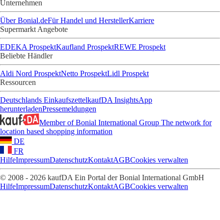
Unternehmen
Über Bonial.de
Für Handel und Hersteller
Karriere
Supermarkt Angebote
EDEKA Prospekt
Kaufland Prospekt
REWE Prospekt
Beliebte Händler
Aldi Nord Prospekt
Netto Prospekt
Lidl Prospekt
Ressourcen
Deutschlands Einkaufszettel
kaufDA Insights
App
herunterladen
Pressemeldungen
Member of Bonial International Group
The network for
location based shopping information
DE
FR
Hilfe
Impressum
Datenschutz
Kontakt
AGB
Cookies verwalten
© 2008 - 2026 kaufDA Ein Portal der Bonial International GmbH
Hilfe
Impressum
Datenschutz
Kontakt
AGB
Cookies verwalten