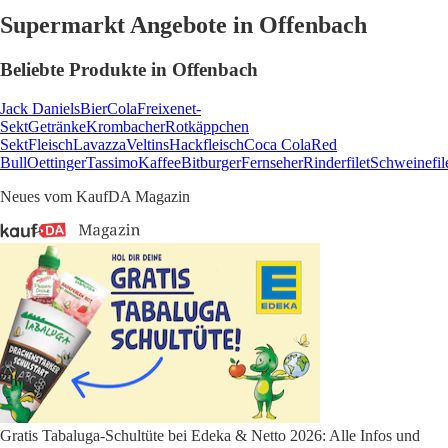
Supermarkt Angebote in Offenbach
Beliebte Produkte in Offenbach
Jack Daniels
Bier
Cola
Freixenet-
Sekt
Getränke
Krombacher
Rotkäppchen
Sekt
Fleisch
Lavazza
Veltins
Hackfleisch
Coca Cola
Red
Bull
Oettinger
Tassimo
Kaffee
Bitburger
Fernseher
Rinderfilet
Schweinefil
Neues vom KaufDA Magazin
Gratis Tabaluga-Schultüte bei Edeka & Netto 2026: Alle Infos und