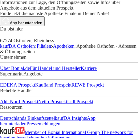
Informationen zur Lage, den Öffnungszeiten sowie Infos über
Angebote aus dem aktuellen Prospekt.
Finde jetzt die nächste Apotheke Filiale in Deiner Nähe!
App herunterladen
Du bist hier
67574 Osthofen, Rheinhess
kaufDA Osthofen
Filialen
Apotheken
Apotheke Osthofen - Adressen
& Öffnungszeiten
Unternehmen
Über Bonial.de
Für Handel und Hersteller
Karriere
Supermarkt Angebote
EDEKA Prospekt
Kaufland Prospekt
REWE Prospekt
Beliebte Händler
Aldi Nord Prospekt
Netto Prospekt
Lidl Prospekt
Ressourcen
Deutschlands Einkaufszettel
kaufDA Insights
App
herunterladen
Pressemeldungen
Member of Bonial International Group
The network for
location based shopping information