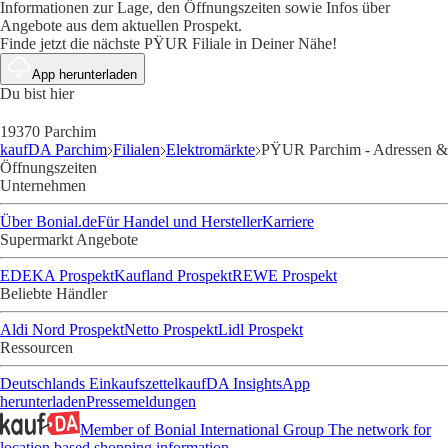
Informationen zur Lage, den Öffnungszeiten sowie Infos über
Angebote aus dem aktuellen Prospekt.
Finde jetzt die nächste PŸUR Filiale in Deiner Nähe!
App herunterladen
Du bist hier
19370 Parchim
kaufDA Parchim
Filialen
Elektromärkte
PŸUR Parchim - Adressen &
Öffnungszeiten
Unternehmen
Über Bonial.de
Für Handel und Hersteller
Karriere
Supermarkt Angebote
EDEKA Prospekt
Kaufland Prospekt
REWE Prospekt
Beliebte Händler
Aldi Nord Prospekt
Netto Prospekt
Lidl Prospekt
Ressourcen
Deutschlands Einkaufszettel
kaufDA Insights
App
herunterladen
Pressemeldungen
Member of Bonial International Group
The network for
location based shopping information