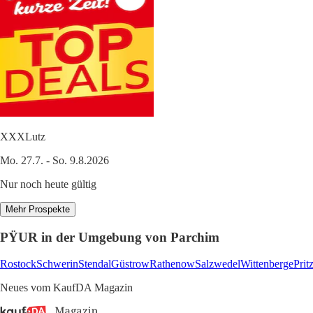
XXXLutz
Mo. 27.7. - So. 9.8.2026
Nur noch heute gültig
Mehr Prospekte
PŸUR in der Umgebung von Parchim
Rostock
Schwerin
Stendal
Güstrow
Rathenow
Salzwedel
Wittenberge
Prit
Neues vom KaufDA Magazin