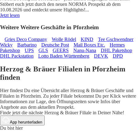
Stöbert euch jetzt durch den neuen NORMA Prospekt ab dem
10.08.2026 und entdeckt unsere Highlights!
...
Jetzt lesen
Weitere Weitere Geschäfte in Pforzheim
Gries Deco Company
Wolle Rödel
KIND
Tee Gschwendner
Wicky
Barbarino
Deutsche Post
Mail Boxes Etc.
Hermes
Paketshop
UPS
GLS
GEERS
Nanu-Nana
DHL Paketshop
DHL Packstation
Lotto Baden Württemberg
DEVK
DPD
Herzog & Bräuer Filialen in Pforzheim
finden
Hier findest Du eine Übersicht aller Herzog & Bräuer Geschäfte und
Filialen in Pforzheim. Zu jeder Filiale bekommst Du per Klick weitere
Informationen zur Lage, den Öffnungszeiten sowie Infos über
Angebote aus dem aktuellen Prospekt.
Finde jetzt die nächste Herzog & Bräuer Filiale in Deiner Nähe!
App herunterladen
Du bist hier