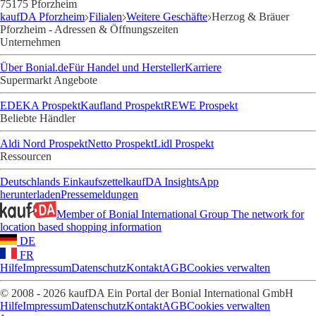
75175 Pforzheim
kaufDA Pforzheim
Filialen
Weitere Geschäfte
Herzog & Bräuer
Pforzheim - Adressen & Öffnungszeiten
Unternehmen
Über Bonial.de
Für Handel und Hersteller
Karriere
Supermarkt Angebote
EDEKA Prospekt
Kaufland Prospekt
REWE Prospekt
Beliebte Händler
Aldi Nord Prospekt
Netto Prospekt
Lidl Prospekt
Ressourcen
Deutschlands Einkaufszettel
kaufDA Insights
App
herunterladen
Pressemeldungen
Member of Bonial International Group
The network for
location based shopping information
DE
FR
Hilfe
Impressum
Datenschutz
Kontakt
AGB
Cookies verwalten
© 2008 - 2026 kaufDA Ein Portal der Bonial International GmbH
Hilfe
Impressum
Datenschutz
Kontakt
AGB
Cookies verwalten