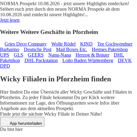
NORMA Prospekt 10.08.2026 - jetzt unsere Highlights entdecken!
Stöbert euch jetzt durch den neuen NORMA Prospekt ab dem
10.08.2026 und entdeckt unsere Highlights!
...
Jetzt lesen
Weitere Weitere Geschäfte in Pforzheim
Gries Deco Company
Wolle Rödel
KIND
Tee Gschwendner
Barbarino
Deutsche Post
Mail Boxes Etc.
Hermes Paketshop
UPS
GLS
GEERS
Nanu-Nana
Herzog & Bräuer
DHL
Paketshop
DHL Packstation
Lotto Baden Württemberg
DEVK
DPD
Wicky Filialen in Pforzheim finden
Hier findest Du eine Übersicht aller Wicky Geschäfte und Filialen in
Pforzheim. Zu jeder Filiale bekommst Du per Klick weitere
Informationen zur Lage, den Öffnungszeiten sowie Infos über
Angebote aus dem aktuellen Prospekt.
Finde jetzt die nächste Wicky Filiale in Deiner Nähe!
App herunterladen
Du bist hier