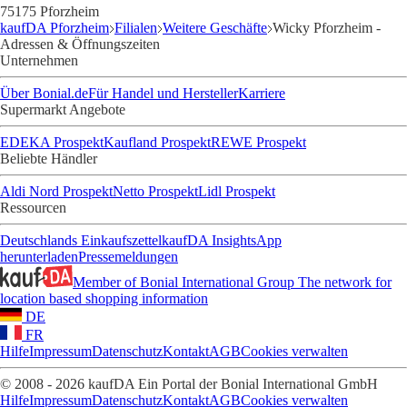
75175 Pforzheim
kaufDA Pforzheim
Filialen
Weitere Geschäfte
Wicky Pforzheim -
Adressen & Öffnungszeiten
Unternehmen
Über Bonial.de
Für Handel und Hersteller
Karriere
Supermarkt Angebote
EDEKA Prospekt
Kaufland Prospekt
REWE Prospekt
Beliebte Händler
Aldi Nord Prospekt
Netto Prospekt
Lidl Prospekt
Ressourcen
Deutschlands Einkaufszettel
kaufDA Insights
App
herunterladen
Pressemeldungen
Member of Bonial International Group
The network for
location based shopping information
DE
FR
Hilfe
Impressum
Datenschutz
Kontakt
AGB
Cookies verwalten
© 2008 - 2026 kaufDA Ein Portal der Bonial International GmbH
Hilfe
Impressum
Datenschutz
Kontakt
AGB
Cookies verwalten