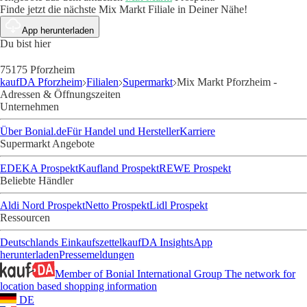
Finde jetzt die nächste Mix Markt Filiale in Deiner Nähe!
App herunterladen
Du bist hier
75175 Pforzheim
kaufDA Pforzheim
Filialen
Supermarkt
Mix Markt Pforzheim -
Adressen & Öffnungszeiten
Unternehmen
Über Bonial.de
Für Handel und Hersteller
Karriere
Supermarkt Angebote
EDEKA Prospekt
Kaufland Prospekt
REWE Prospekt
Beliebte Händler
Aldi Nord Prospekt
Netto Prospekt
Lidl Prospekt
Ressourcen
Deutschlands Einkaufszettel
kaufDA Insights
App
herunterladen
Pressemeldungen
Member of Bonial International Group
The network for
location based shopping information
DE