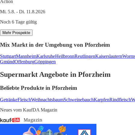
Action
Mi. 5.8. - Di. 11.8.2026
Noch 6 Tage gültig
Mehr Prospekte
Mix Markt in der Umgebung von Pforzheim
Stuttgart
Mannheim
Karlsruhe
Heilbronn
Reutlingen
Kaiserslautern
Worm
Gmünd
Offenburg
Göppingen
Supermarkt Angebote in Pforzheim
Beliebte Produkte in Pforzheim
Getränke
Fleisch
Weihnachtsbaum
Schweinebauch
Karpfen
Rindfleisch
W
Neues vom KaufDA Magazin