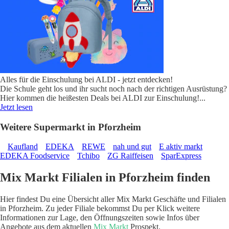
Alles für die Einschulung bei ALDI - jetzt entdecken!
Die Schule geht los und ihr sucht noch nach der richtigen Ausrüstung?
Hier kommen die heißesten Deals bei ALDI zur Einschulung!
...
Jetzt lesen
Weitere Supermarkt in Pforzheim
Kaufland
EDEKA
REWE
nah und gut
E aktiv markt
EDEKA Foodservice
Tchibo
ZG Raiffeisen
SparExpress
Mix Markt Filialen in Pforzheim finden
Hier findest Du eine Übersicht aller Mix Markt Geschäfte und Filialen
in Pforzheim. Zu jeder Filiale bekommst Du per Klick weitere
Informationen zur Lage, den Öffnungszeiten sowie Infos über
Angebote aus dem aktuellen
Mix Markt
Prospekt.