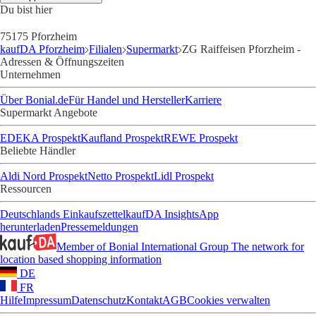
Du bist hier
75175 Pforzheim
kaufDA Pforzheim
Filialen
Supermarkt
ZG Raiffeisen Pforzheim -
Adressen & Öffnungszeiten
Unternehmen
Über Bonial.de
Für Handel und Hersteller
Karriere
Supermarkt Angebote
EDEKA Prospekt
Kaufland Prospekt
REWE Prospekt
Beliebte Händler
Aldi Nord Prospekt
Netto Prospekt
Lidl Prospekt
Ressourcen
Deutschlands Einkaufszettel
kaufDA Insights
App
herunterladen
Pressemeldungen
Member of Bonial International Group
The network for
location based shopping information
DE
FR
Hilfe
Impressum
Datenschutz
Kontakt
AGB
Cookies verwalten