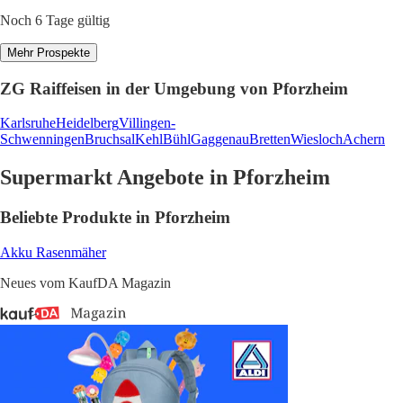
Noch 6 Tage gültig
Mehr Prospekte
ZG Raiffeisen in der Umgebung von Pforzheim
Karlsruhe
Heidelberg
Villingen-
Schwenningen
Bruchsal
Kehl
Bühl
Gaggenau
Bretten
Wiesloch
Achern
Supermarkt Angebote in Pforzheim
Beliebte Produkte in Pforzheim
Akku Rasenmäher
Neues vom KaufDA Magazin