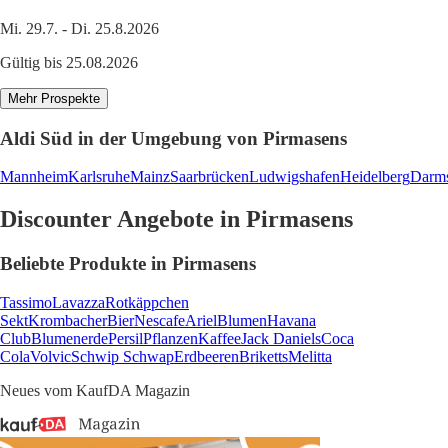
Mi. 29.7. - Di. 25.8.2026
Gültig bis 25.08.2026
Mehr Prospekte
Aldi Süd in der Umgebung von Pirmasens
Mannheim
Karlsruhe
Mainz
Saarbrücken
Ludwigshafen
Heidelberg
Darms
Discounter Angebote in Pirmasens
Beliebte Produkte in Pirmasens
Tassimo
Lavazza
Rotkäppchen
Sekt
Krombacher
Bier
Nescafe
Ariel
Blumen
Havana
Club
Blumenerde
Persil
Pflanzen
Kaffee
Jack Daniels
Coca
Cola
Volvic
Schwip Schwap
Erdbeeren
Briketts
Melitta
Neues vom KaufDA Magazin