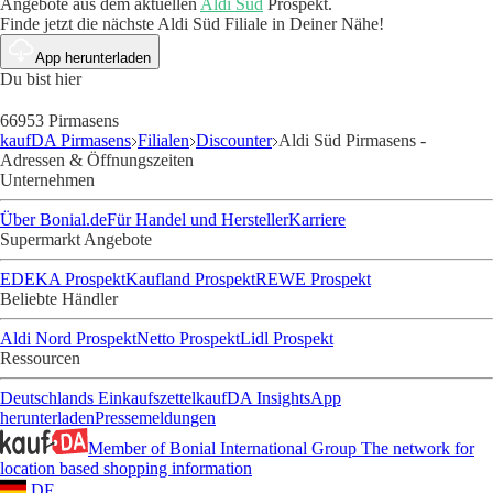
Angebote aus dem aktuellen
Aldi Süd
Prospekt.
Finde jetzt die nächste Aldi Süd Filiale in Deiner Nähe!
App herunterladen
Du bist hier
66953 Pirmasens
kaufDA Pirmasens
Filialen
Discounter
Aldi Süd Pirmasens -
Adressen & Öffnungszeiten
Unternehmen
Über Bonial.de
Für Handel und Hersteller
Karriere
Supermarkt Angebote
EDEKA Prospekt
Kaufland Prospekt
REWE Prospekt
Beliebte Händler
Aldi Nord Prospekt
Netto Prospekt
Lidl Prospekt
Ressourcen
Deutschlands Einkaufszettel
kaufDA Insights
App
herunterladen
Pressemeldungen
Member of Bonial International Group
The network for
location based shopping information
DE