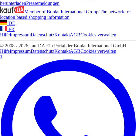
herunterladen
Pressemeldungen
Member of Bonial International Group
The network for
location based shopping information
DE
FR
Hilfe
Impressum
Datenschutz
Kontakt
AGB
Cookies verwalten
© 2008 - 2026 kaufDA Ein Portal der Bonial International GmbH
Hilfe
Impressum
Datenschutz
Kontakt
AGB
Cookies verwalten
1