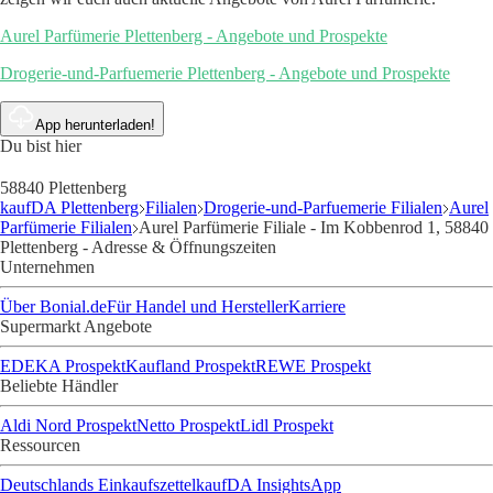
Aurel Parfümerie Plettenberg - Angebote und Prospekte
Drogerie-und-Parfuemerie Plettenberg - Angebote und Prospekte
App herunterladen!
Du bist hier
58840 Plettenberg
kaufDA Plettenberg
Filialen
Drogerie-und-Parfuemerie Filialen
Aurel
Parfümerie Filialen
Aurel Parfümerie Filiale - Im Kobbenrod 1, 58840
Plettenberg - Adresse & Öffnungszeiten
Unternehmen
Über Bonial.de
Für Handel und Hersteller
Karriere
Supermarkt Angebote
EDEKA Prospekt
Kaufland Prospekt
REWE Prospekt
Beliebte Händler
Aldi Nord Prospekt
Netto Prospekt
Lidl Prospekt
Ressourcen
Deutschlands Einkaufszettel
kaufDA Insights
App