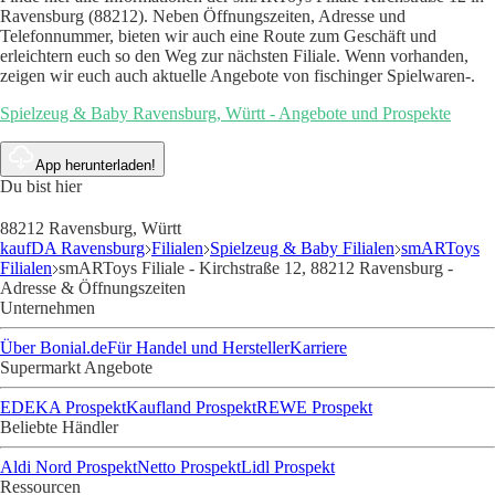
Ravensburg (88212). Neben Öffnungszeiten, Adresse und
Telefonnummer, bieten wir auch eine Route zum Geschäft und
erleichtern euch so den Weg zur nächsten Filiale. Wenn vorhanden,
zeigen wir euch auch aktuelle Angebote von fischinger Spielwaren-.
Spielzeug & Baby Ravensburg, Württ - Angebote und Prospekte
App herunterladen!
Du bist hier
88212 Ravensburg, Württ
kaufDA Ravensburg
Filialen
Spielzeug & Baby Filialen
smARToys
Filialen
smARToys Filiale - Kirchstraße 12, 88212 Ravensburg -
Adresse & Öffnungszeiten
Unternehmen
Über Bonial.de
Für Handel und Hersteller
Karriere
Supermarkt Angebote
EDEKA Prospekt
Kaufland Prospekt
REWE Prospekt
Beliebte Händler
Aldi Nord Prospekt
Netto Prospekt
Lidl Prospekt
Ressourcen