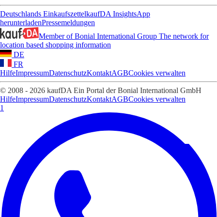
Deutschlands Einkaufszettel
kaufDA Insights
App
herunterladen
Pressemeldungen
Member of Bonial International Group
The network for
location based shopping information
DE
FR
Hilfe
Impressum
Datenschutz
Kontakt
AGB
Cookies verwalten
© 2008 - 2026 kaufDA Ein Portal der Bonial International GmbH
Hilfe
Impressum
Datenschutz
Kontakt
AGB
Cookies verwalten
1