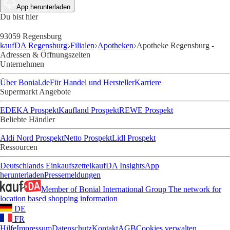
App herunterladen
Du bist hier
93059 Regensburg
kaufDA Regensburg
Filialen
Apotheken
Apotheke Regensburg -
Adressen & Öffnungszeiten
Unternehmen
Über Bonial.de
Für Handel und Hersteller
Karriere
Supermarkt Angebote
EDEKA Prospekt
Kaufland Prospekt
REWE Prospekt
Beliebte Händler
Aldi Nord Prospekt
Netto Prospekt
Lidl Prospekt
Ressourcen
Deutschlands Einkaufszettel
kaufDA Insights
App
herunterladen
Pressemeldungen
Member of Bonial International Group
The network for
location based shopping information
DE
FR
Hilfe
Impressum
Datenschutz
Kontakt
AGB
Cookies verwalten