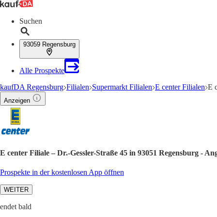
Suchen
93059 Regensburg
Alle Prospekte
kaufDA Regensburg
Filialen
Supermarkt Filialen
E center Filialen
E 
Anzeigen
E center Filiale – Dr.-Gessler-Straße 45 in 93051 Regensburg - A
Prospekte in der kostenlosen App öffnen
WEITER
endet bald