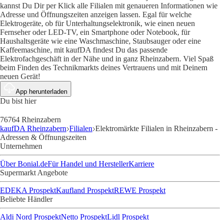
kannst Du Dir per Klick alle Filialen mit genaueren Informationen wie
Adresse und Öffnungszeiten anzeigen lassen. Egal für welche
Elektrogeräte, ob für Unterhaltungselektronik, wie einen neuen
Fernseher oder LED-TV, ein Smartphone oder Notebook, für
Haushaltsgeräte wie eine Waschmaschine, Staubsauger oder eine
Kaffeemaschine, mit kaufDA findest Du das passende
Elektrofachgeschäft in der Nähe und in ganz Rheinzabern. Viel Spaß
beim Finden des Technikmarkts deines Vertrauens und mit Deinem
neuen Gerät!
App herunterladen
Du bist hier
76764 Rheinzabern
kaufDA Rheinzabern
Filialen
Elektromärkte Filialen in Rheinzabern -
Adressen & Öffnungszeiten
Unternehmen
Über Bonial.de
Für Handel und Hersteller
Karriere
Supermarkt Angebote
EDEKA Prospekt
Kaufland Prospekt
REWE Prospekt
Beliebte Händler
Aldi Nord Prospekt
Netto Prospekt
Lidl Prospekt