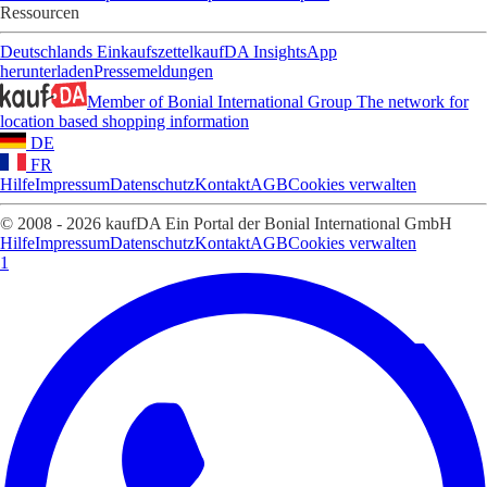
Ressourcen
Deutschlands Einkaufszettel
kaufDA Insights
App
herunterladen
Pressemeldungen
Member of Bonial International Group
The network for
location based shopping information
DE
FR
Hilfe
Impressum
Datenschutz
Kontakt
AGB
Cookies verwalten
© 2008 - 2026 kaufDA Ein Portal der Bonial International GmbH
Hilfe
Impressum
Datenschutz
Kontakt
AGB
Cookies verwalten
1