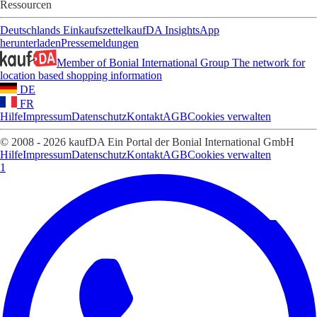
Ressourcen
Deutschlands Einkaufszettel
kaufDA Insights
App
herunterladen
Pressemeldungen
Member of Bonial International Group
The network for
location based shopping information
DE
FR
Hilfe
Impressum
Datenschutz
Kontakt
AGB
Cookies verwalten
© 2008 - 2026 kaufDA Ein Portal der Bonial International GmbH
Hilfe
Impressum
Datenschutz
Kontakt
AGB
Cookies verwalten
1