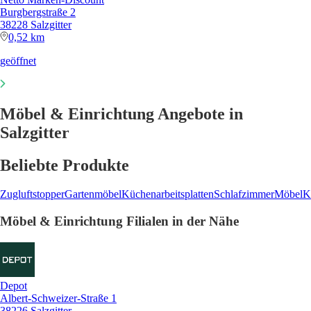
Burgbergstraße 2
38228 Salzgitter
0,52 km
geöffnet
Möbel & Einrichtung Angebote in
Salzgitter
Beliebte Produkte
Zugluftstopper
Gartenmöbel
Küchenarbeitsplatten
Schlafzimmer
Möbel
K
Möbel & Einrichtung Filialen in der Nähe
Depot
Albert-Schweizer-Straße 1
38226 Salzgitter