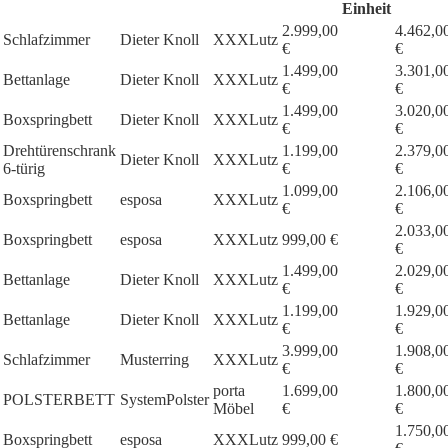
Einheit
2.999,00
4.462,0
Schlafzimmer
Dieter Knoll
XXXLutz
€
€
1.499,00
3.301,0
Bettanlage
Dieter Knoll
XXXLutz
€
€
1.499,00
3.020,0
Boxspringbett
Dieter Knoll
XXXLutz
€
€
Drehtürenschrank
1.199,00
2.379,0
Dieter Knoll
XXXLutz
6-türig
€
€
1.099,00
2.106,0
Boxspringbett
esposa
XXXLutz
€
€
2.033,0
Boxspringbett
esposa
XXXLutz
999,00 €
€
1.499,00
2.029,0
Bettanlage
Dieter Knoll
XXXLutz
€
€
1.199,00
1.929,0
Bettanlage
Dieter Knoll
XXXLutz
€
€
3.999,00
1.908,0
Schlafzimmer
Musterring
XXXLutz
€
€
porta
1.699,00
1.800,0
POLSTERBETT
SystemPolster
Möbel
€
€
1.750,0
Boxspringbett
esposa
XXXLutz
999,00 €