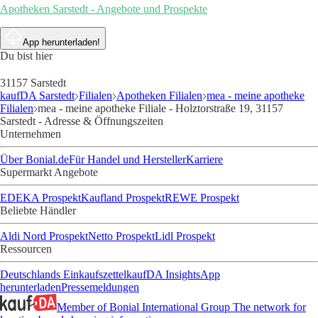
Apotheken Sarstedt - Angebote und Prospekte
App herunterladen!
Du bist hier
31157 Sarstedt
kaufDA Sarstedt
Filialen
Apotheken Filialen
mea - meine apotheke
Filialen
mea - meine apotheke Filiale - Holztorstraße 19, 31157
Sarstedt - Adresse & Öffnungszeiten
Unternehmen
Über Bonial.de
Für Handel und Hersteller
Karriere
Supermarkt Angebote
EDEKA Prospekt
Kaufland Prospekt
REWE Prospekt
Beliebte Händler
Aldi Nord Prospekt
Netto Prospekt
Lidl Prospekt
Ressourcen
Deutschlands Einkaufszettel
kaufDA Insights
App
herunterladen
Pressemeldungen
Member of Bonial International Group
The network for