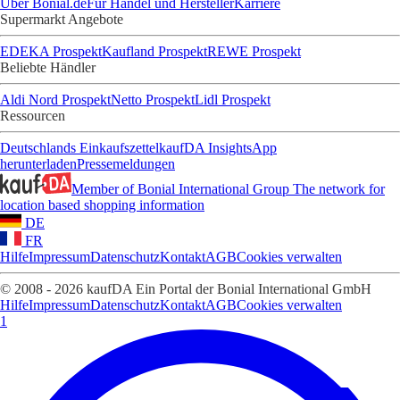
Über Bonial.de
Für Handel und Hersteller
Karriere
Supermarkt Angebote
EDEKA Prospekt
Kaufland Prospekt
REWE Prospekt
Beliebte Händler
Aldi Nord Prospekt
Netto Prospekt
Lidl Prospekt
Ressourcen
Deutschlands Einkaufszettel
kaufDA Insights
App
herunterladen
Pressemeldungen
Member of Bonial International Group
The network for
location based shopping information
DE
FR
Hilfe
Impressum
Datenschutz
Kontakt
AGB
Cookies verwalten
© 2008 - 2026 kaufDA Ein Portal der Bonial International GmbH
Hilfe
Impressum
Datenschutz
Kontakt
AGB
Cookies verwalten
1