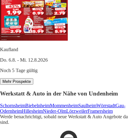
Kaufland
Do. 6.8. - Mi. 12.8.2026
Noch 5 Tage gültig
Mehr Prospekte
Werkstatt & Auto in der Nähe von Undenheim
Schornsheim
Biebelnheim
Mommenheim
Saulheim
Wörrstadt
Gau-
Odernheim
Hillesheim
Nieder-Olm
Lörzweiler
Framersheim
Werde benachrichtigt, sobald neue Werkstatt & Auto Angebote da
sind.