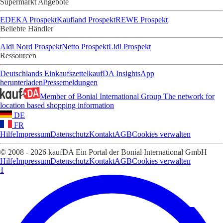
Supermarkt Angebote
EDEKA Prospekt
Kaufland Prospekt
REWE Prospekt
Beliebte Händler
Aldi Nord Prospekt
Netto Prospekt
Lidl Prospekt
Ressourcen
Deutschlands Einkaufszettel
kaufDA Insights
App
herunterladen
Pressemeldungen
Member of Bonial International Group
The network for
location based shopping information
DE
FR
Hilfe
Impressum
Datenschutz
Kontakt
AGB
Cookies verwalten
© 2008 - 2026 kaufDA Ein Portal der Bonial International GmbH
Hilfe
Impressum
Datenschutz
Kontakt
AGB
Cookies verwalten
1