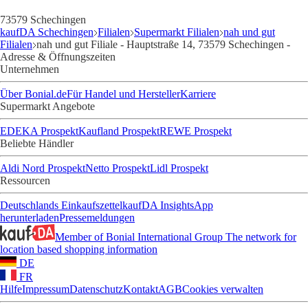
73579 Schechingen
kaufDA Schechingen
Filialen
Supermarkt Filialen
nah und gut
Filialen
nah und gut Filiale - Hauptstraße 14, 73579 Schechingen -
Adresse & Öffnungszeiten
Unternehmen
Über Bonial.de
Für Handel und Hersteller
Karriere
Supermarkt Angebote
EDEKA Prospekt
Kaufland Prospekt
REWE Prospekt
Beliebte Händler
Aldi Nord Prospekt
Netto Prospekt
Lidl Prospekt
Ressourcen
Deutschlands Einkaufszettel
kaufDA Insights
App
herunterladen
Pressemeldungen
Member of Bonial International Group
The network for
location based shopping information
DE
FR
Hilfe
Impressum
Datenschutz
Kontakt
AGB
Cookies verwalten