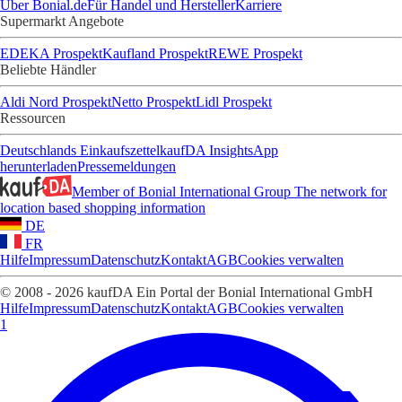
Über Bonial.de
Für Handel und Hersteller
Karriere
Supermarkt Angebote
EDEKA Prospekt
Kaufland Prospekt
REWE Prospekt
Beliebte Händler
Aldi Nord Prospekt
Netto Prospekt
Lidl Prospekt
Ressourcen
Deutschlands Einkaufszettel
kaufDA Insights
App
herunterladen
Pressemeldungen
Member of Bonial International Group
The network for
location based shopping information
DE
FR
Hilfe
Impressum
Datenschutz
Kontakt
AGB
Cookies verwalten
© 2008 - 2026 kaufDA Ein Portal der Bonial International GmbH
Hilfe
Impressum
Datenschutz
Kontakt
AGB
Cookies verwalten
1