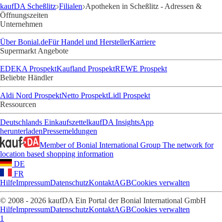
kaufDA Scheßlitz
Filialen
Apotheken in Scheßlitz - Adressen &
Öffnungszeiten
Unternehmen
Über Bonial.de
Für Handel und Hersteller
Karriere
Supermarkt Angebote
EDEKA Prospekt
Kaufland Prospekt
REWE Prospekt
Beliebte Händler
Aldi Nord Prospekt
Netto Prospekt
Lidl Prospekt
Ressourcen
Deutschlands Einkaufszettel
kaufDA Insights
App
herunterladen
Pressemeldungen
Member of Bonial International Group
The network for
location based shopping information
DE
FR
Hilfe
Impressum
Datenschutz
Kontakt
AGB
Cookies verwalten
© 2008 - 2026 kaufDA Ein Portal der Bonial International GmbH
Hilfe
Impressum
Datenschutz
Kontakt
AGB
Cookies verwalten
1