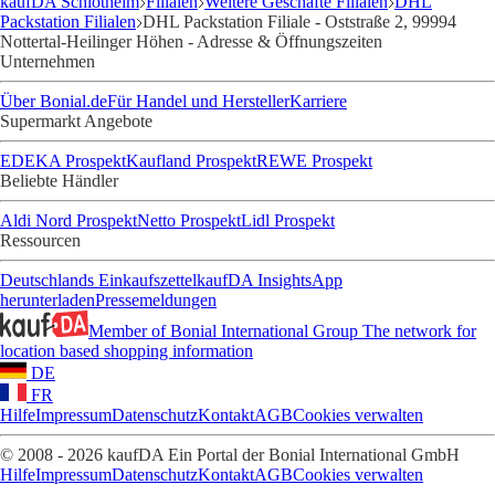
kaufDA Schlotheim
Filialen
Weitere Geschäfte Filialen
DHL
Packstation Filialen
DHL Packstation Filiale - Oststraße 2, 99994
Nottertal-Heilinger Höhen - Adresse & Öffnungszeiten
Unternehmen
Über Bonial.de
Für Handel und Hersteller
Karriere
Supermarkt Angebote
EDEKA Prospekt
Kaufland Prospekt
REWE Prospekt
Beliebte Händler
Aldi Nord Prospekt
Netto Prospekt
Lidl Prospekt
Ressourcen
Deutschlands Einkaufszettel
kaufDA Insights
App
herunterladen
Pressemeldungen
Member of Bonial International Group
The network for
location based shopping information
DE
FR
Hilfe
Impressum
Datenschutz
Kontakt
AGB
Cookies verwalten
© 2008 - 2026 kaufDA Ein Portal der Bonial International GmbH
Hilfe
Impressum
Datenschutz
Kontakt
AGB
Cookies verwalten