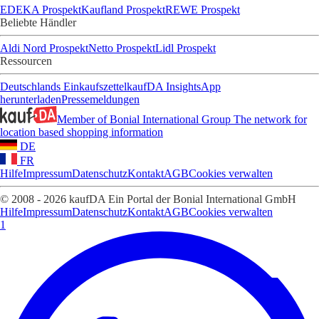
EDEKA Prospekt
Kaufland Prospekt
REWE Prospekt
Beliebte Händler
Aldi Nord Prospekt
Netto Prospekt
Lidl Prospekt
Ressourcen
Deutschlands Einkaufszettel
kaufDA Insights
App
herunterladen
Pressemeldungen
Member of Bonial International Group
The network for
location based shopping information
DE
FR
Hilfe
Impressum
Datenschutz
Kontakt
AGB
Cookies verwalten
© 2008 - 2026 kaufDA Ein Portal der Bonial International GmbH
Hilfe
Impressum
Datenschutz
Kontakt
AGB
Cookies verwalten
1