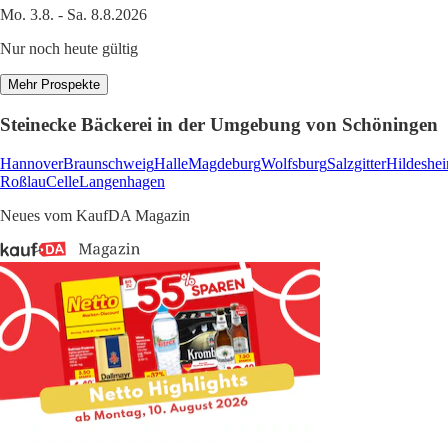
Mo. 3.8. - Sa. 8.8.2026
Nur noch heute gültig
Mehr Prospekte
Steinecke Bäckerei in der Umgebung von Schöningen
Hannover
Braunschweig
Halle
Magdeburg
Wolfsburg
Salzgitter
Hildeshe
Roßlau
Celle
Langenhagen
Neues vom KaufDA Magazin