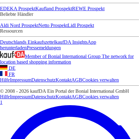
EDEKA Prospekt
Kaufland Prospekt
REWE Prospekt
Beliebte Händler
Aldi Nord Prospekt
Netto Prospekt
Lidl Prospekt
Ressourcen
Deutschlands Einkaufszettel
kaufDA Insights
App
herunterladen
Pressemeldungen
Member of Bonial International Group
The network for
location based shopping information
DE
FR
Hilfe
Impressum
Datenschutz
Kontakt
AGB
Cookies verwalten
© 2008 - 2026 kaufDA Ein Portal der Bonial International GmbH
Hilfe
Impressum
Datenschutz
Kontakt
AGB
Cookies verwalten
1