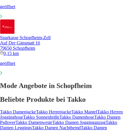
geöffnet
Sparkasse Schopfheim-Zell
Auf Der Gänsmatt 16
79650 Schopfheim
0,15 km
geöffnet
Mode Angebote in Schopfheim
Beliebte Produkte bei Takko
Takko Damenjacke
Takko Herrenjacke
Takko Mantel
Takko Herren
Jogginghose
Takko Sonnenbrille
Takko Damenhose
Takko Damen
Pullover
Takko Damenweste
Takko Damen Jogginganzug
Takko
Damen Leggings
Takko Damen Nachthemd
Takko Damen