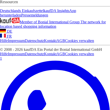
Ressourcen
Deutschlands Einkaufszettel
kaufDA Insights
App
herunterladen
Pressemeldungen
Member of Bonial International Group
The network for
location based shopping information
DE
FR
Hilfe
Impressum
Datenschutz
Kontakt
AGB
Cookies verwalten
© 2008 - 2026 kaufDA Ein Portal der Bonial International GmbH
Hilfe
Impressum
Datenschutz
Kontakt
AGB
Cookies verwalten
1