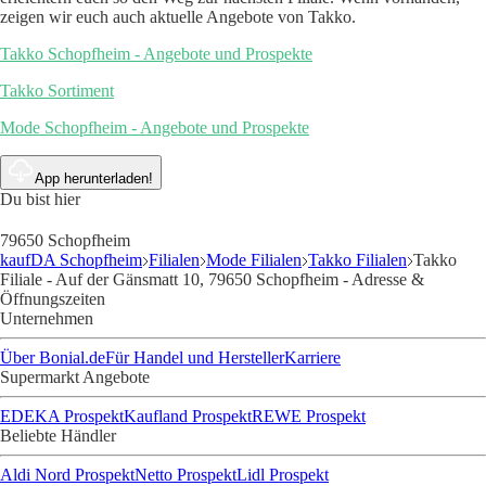
zeigen wir euch auch aktuelle Angebote von Takko.
Takko Schopfheim - Angebote und Prospekte
Takko Sortiment
Mode Schopfheim - Angebote und Prospekte
App herunterladen!
Du bist hier
79650 Schopfheim
kaufDA Schopfheim
Filialen
Mode Filialen
Takko Filialen
Takko
Filiale - Auf der Gänsmatt 10, 79650 Schopfheim - Adresse &
Öffnungszeiten
Unternehmen
Über Bonial.de
Für Handel und Hersteller
Karriere
Supermarkt Angebote
EDEKA Prospekt
Kaufland Prospekt
REWE Prospekt
Beliebte Händler
Aldi Nord Prospekt
Netto Prospekt
Lidl Prospekt