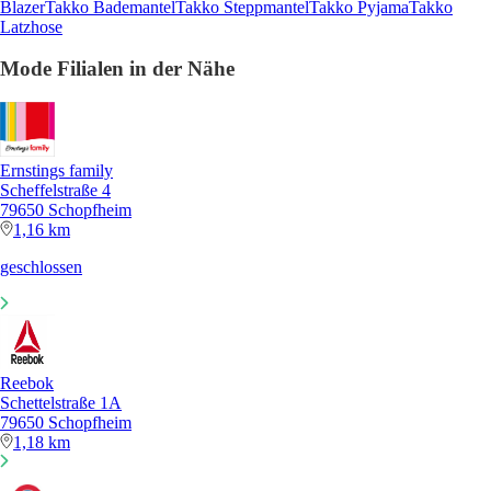
Blazer
Takko Bademantel
Takko Steppmantel
Takko Pyjama
Takko
Latzhose
Mode Filialen in der Nähe
Ernstings family
Scheffelstraße 4
79650 Schopfheim
1,16 km
geschlossen
Reebok
Schettelstraße 1A
79650 Schopfheim
1,18 km