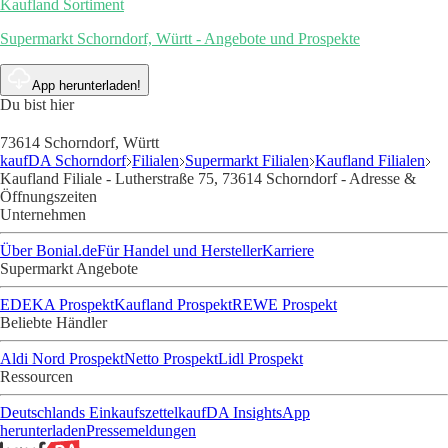
Kaufland Sortiment
Supermarkt Schorndorf, Württ - Angebote und Prospekte
App herunterladen!
Du bist hier
73614 Schorndorf, Württ
kaufDA Schorndorf
Filialen
Supermarkt Filialen
Kaufland Filialen
Kaufland Filiale - Lutherstraße 75, 73614 Schorndorf - Adresse &
Öffnungszeiten
Unternehmen
Über Bonial.de
Für Handel und Hersteller
Karriere
Supermarkt Angebote
EDEKA Prospekt
Kaufland Prospekt
REWE Prospekt
Beliebte Händler
Aldi Nord Prospekt
Netto Prospekt
Lidl Prospekt
Ressourcen
Deutschlands Einkaufszettel
kaufDA Insights
App
herunterladen
Pressemeldungen