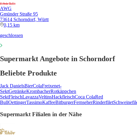
AWG
Gmünder Straße 95
73614 Schorndorf, Württ
0,15 km
geschlossen
Supermarkt Angebote in Schorndorf
Beliebte Produkte
Jack Daniels
Bier
Cola
Freixenet-
Sekt
Getränke
Krombacher
Rotkäppchen
Sekt
Fleisch
Lavazza
Veltins
Hackfleisch
Coca Cola
Red
Bull
Oettinger
Tassimo
Kaffee
Bitburger
Fernseher
Rinderfilet
Schweinefil
Supermarkt Filialen in der Nähe