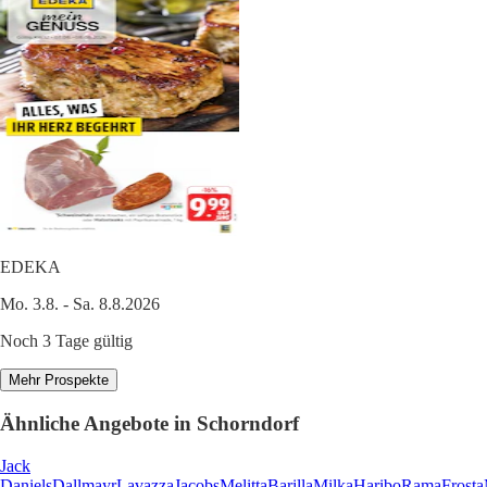
EDEKA
Mo. 3.8. - Sa. 8.8.2026
Noch 3 Tage gültig
Mehr Prospekte
Ähnliche Angebote in Schorndorf
Jack
Daniels
Dallmayr
Lavazza
Jacobs
Melitta
Barilla
Milka
Haribo
Rama
Frosta