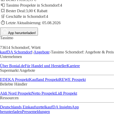
📮 Tassimo Prospekte in Schorndorf:
4
💥 Bester Deal:
3,00 € Rabatt
🛒 Geschäfte in Schorndorf:
4
⏱️ Letzte Aktualisierung:
05.08.2026
App herunterladen!
Tassimo
73614 Schorndorf, Württ
kaufDA Schorndorf
Angebote
Tassimo Schorndorf: Angebote & Preis
Unternehmen
Über Bonial.de
Für Handel und Hersteller
Karriere
Supermarkt Angebote
EDEKA Prospekt
Kaufland Prospekt
REWE Prospekt
Beliebte Händler
Aldi Nord Prospekt
Netto Prospekt
Lidl Prospekt
Ressourcen
Deutschlands Einkaufszettel
kaufDA Insights
App
herunterladen
Pressemeldungen