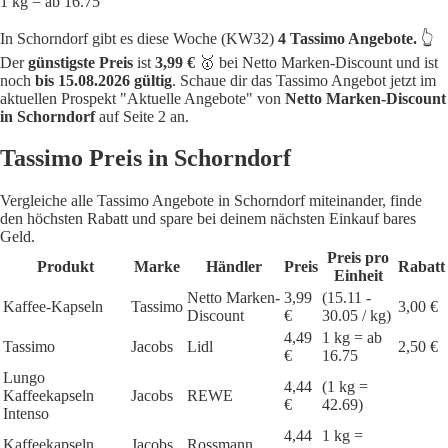
1 kg = ab 16.75
In Schorndorf gibt es diese Woche (KW32)
4 Tassimo Angebote.
👆
Der
günstigste Preis
ist
3,99 €
🥇 bei Netto Marken-Discount und ist
noch
bis 15.08.2026 gültig
. Schaue dir das Tassimo Angebot jetzt im
aktuellen Prospekt "Aktuelle Angebote" von
Netto Marken-Discount
in Schorndorf
auf Seite 2 an.
Tassimo Preis in Schorndorf
Vergleiche alle Tassimo Angebote in Schorndorf miteinander, finde
den höchsten Rabatt und spare bei deinem nächsten Einkauf bares
Geld.
Preis pro
Produkt
Marke
Händler
Preis
Rabatt
Einheit
Netto Marken-
3,99
(15.11 -
Kaffee-Kapseln
Tassimo
3,00 €
Discount
€
30.05 / kg)
4,49
1 kg = ab
Tassimo
Jacobs
Lidl
2,50 €
€
16.75
Lungo
4,44
(1 kg =
Kaffeekapseln
Jacobs
REWE
€
42.69)
Intenso
4,44
1 kg =
Kaffeekapseln
Jacobs
Rossmann