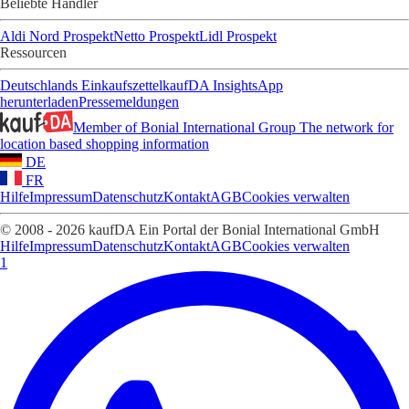
Beliebte Händler
Aldi Nord Prospekt
Netto Prospekt
Lidl Prospekt
Ressourcen
Deutschlands Einkaufszettel
kaufDA Insights
App
herunterladen
Pressemeldungen
Member of Bonial International Group
The network for
location based shopping information
DE
FR
Hilfe
Impressum
Datenschutz
Kontakt
AGB
Cookies verwalten
© 2008 - 2026 kaufDA Ein Portal der Bonial International GmbH
Hilfe
Impressum
Datenschutz
Kontakt
AGB
Cookies verwalten
1