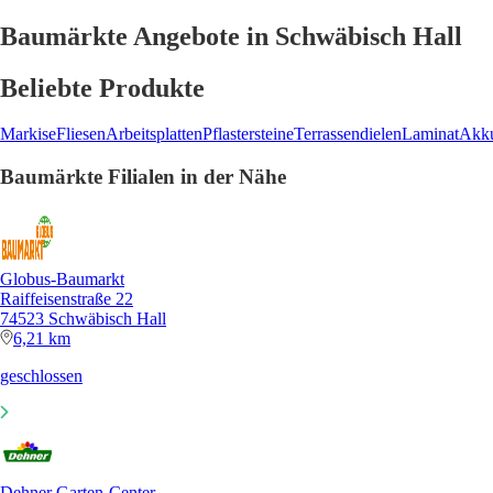
Baumärkte Angebote in Schwäbisch Hall
Beliebte Produkte
Markise
Fliesen
Arbeitsplatten
Pflastersteine
Terrassendielen
Laminat
Akku
Baumärkte Filialen in der Nähe
Globus-Baumarkt
Raiffeisenstraße 22
74523 Schwäbisch Hall
6,21 km
geschlossen
Dehner Garten-Center