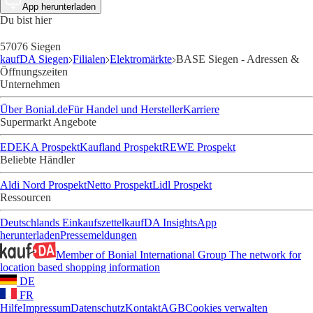
App herunterladen
Du bist hier
57076 Siegen
kaufDA Siegen
Filialen
Elektromärkte
BASE Siegen - Adressen &
Öffnungszeiten
Unternehmen
Über Bonial.de
Für Handel und Hersteller
Karriere
Supermarkt Angebote
EDEKA Prospekt
Kaufland Prospekt
REWE Prospekt
Beliebte Händler
Aldi Nord Prospekt
Netto Prospekt
Lidl Prospekt
Ressourcen
Deutschlands Einkaufszettel
kaufDA Insights
App
herunterladen
Pressemeldungen
Member of Bonial International Group
The network for
location based shopping information
DE
FR
Hilfe
Impressum
Datenschutz
Kontakt
AGB
Cookies verwalten