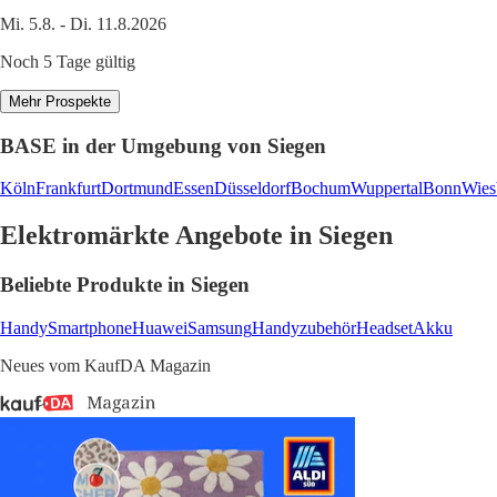
Mi. 5.8. - Di. 11.8.2026
Noch 5 Tage gültig
Mehr Prospekte
BASE in der Umgebung von Siegen
Köln
Frankfurt
Dortmund
Essen
Düsseldorf
Bochum
Wuppertal
Bonn
Wies
Elektromärkte Angebote in Siegen
Beliebte Produkte in Siegen
Handy
Smartphone
Huawei
Samsung
Handyzubehör
Headset
Akku
Neues vom KaufDA Magazin