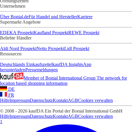
Öffnungszeiten
Unternehmen
Über Bonial.de
Für Handel und Hersteller
Karriere
Supermarkt Angebote
EDEKA Prospekt
Kaufland Prospekt
REWE Prospekt
Beliebte Händler
Aldi Nord Prospekt
Netto Prospekt
Lidl Prospekt
Ressourcen
Deutschlands Einkaufszettel
kaufDA Insights
App
herunterladen
Pressemeldungen
Member of Bonial International Group
The network for
location based shopping information
DE
FR
Hilfe
Impressum
Datenschutz
Kontakt
AGB
Cookies verwalten
© 2008 - 2026 kaufDA Ein Portal der Bonial International GmbH
Hilfe
Impressum
Datenschutz
Kontakt
AGB
Cookies verwalten
1