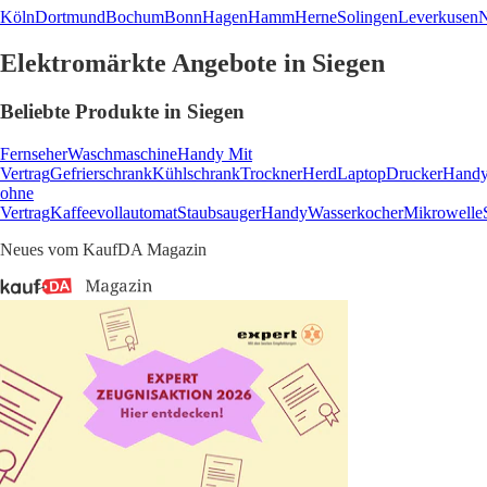
Köln
Dortmund
Bochum
Bonn
Hagen
Hamm
Herne
Solingen
Leverkusen
N
Elektromärkte Angebote in Siegen
Beliebte Produkte in Siegen
Fernseher
Waschmaschine
Handy Mit
Vertrag
Gefrierschrank
Kühlschrank
Trockner
Herd
Laptop
Drucker
Hand
ohne
Vertrag
Kaffeevollautomat
Staubsauger
Handy
Wasserkocher
Mikrowelle
Neues vom KaufDA Magazin