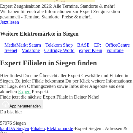
Expert Zeugnisaktion 2026: Alle Termine, Standorte & mehr!
Wir haben für euch alle Informationen zur Expert Zeugnisaktion
gesammelt - Termine, Standorte, Preise & mehr!
...
Jetzt lesen
Weitere Elektromärkte in Siegen
MediaMarkt Saturn
Telekom Shop
BASE
EP:
OfficeCentre
freenet
Vodafone
Cartridge World
expert Klein
yourfone
Expert Filialen in Siegen finden
Hier findest Du eine Übersicht aller Expert Geschäfte und Filialen in
Siegen. Zu jeder Filiale bekommst Du per Klick weitere Informationen
zur Lage, den Öffnungszeiten sowie Infos über Angebote aus dem
aktuellen
Expert
Prospekt.
Finde jetzt die nächste Expert Filiale in Deiner Nähe!
App herunterladen
Du bist hier
57076 Siegen
kaufDA Siegen
Filialen
Elektromärkte
Expert Siegen - Adressen &