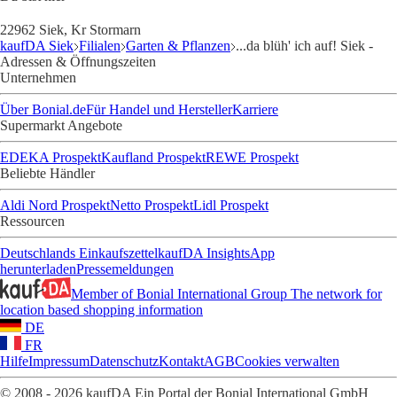
22962 Siek, Kr Stormarn
kaufDA Siek
Filialen
Garten & Pflanzen
...da blüh' ich auf! Siek -
Adressen & Öffnungszeiten
Unternehmen
Über Bonial.de
Für Handel und Hersteller
Karriere
Supermarkt Angebote
EDEKA Prospekt
Kaufland Prospekt
REWE Prospekt
Beliebte Händler
Aldi Nord Prospekt
Netto Prospekt
Lidl Prospekt
Ressourcen
Deutschlands Einkaufszettel
kaufDA Insights
App
herunterladen
Pressemeldungen
Member of Bonial International Group
The network for
location based shopping information
DE
FR
Hilfe
Impressum
Datenschutz
Kontakt
AGB
Cookies verwalten
© 2008 - 2026 kaufDA Ein Portal der Bonial International GmbH