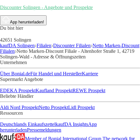
Discounter Solingen - Angebote und Prospekte
App herunterladen!
Du bist hier
42651 Solingen
kaufDA Solingen
Filialen
Discounter Filialen
Netto Marken-Discount
Filialen
Netto Marken-Discount Filiale - Altenhofer Straße 1, 42719
Solingen-Wald - Adresse & Öffnungszeiten
Unternehmen
Über Bonial.de
Für Handel und Hersteller
Karriere
Supermarkt Angebote
EDEKA Prospekt
Kaufland Prospekt
REWE Prospekt
Beliebte Händler
Aldi Nord Prospekt
Netto Prospekt
Lidl Prospekt
Ressourcen
Deutschlands Einkaufszettel
kaufDA Insights
App
herunterladen
Pressemeldungen
Member of Bonial International Group
The network for