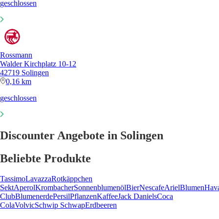
geschlossen
Rossmann
Walder Kirchplatz 10-12
42719 Solingen
0,16 km
geschlossen
Discounter Angebote in Solingen
Beliebte Produkte
Tassimo
Lavazza
Rotkäppchen
Sekt
Aperol
Krombacher
Sonnenblumenöl
Bier
Nescafe
Ariel
Blumen
Hav
Club
Blumenerde
Persil
Pflanzen
Kaffee
Jack Daniels
Coca
Cola
Volvic
Schwip Schwap
Erdbeeren