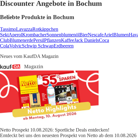
Discounter Angebote in Bochum
Beliebte Produkte in Bochum
Tassimo
Lavazza
Rotkäppchen
Sekt
Aperol
Krombacher
Sonnenblumenöl
Bier
Nescafe
Ariel
Blumen
Hav
Club
Blumenerde
Persil
Pflanzen
Kaffee
Jack Daniels
Coca
Cola
Volvic
Schwip Schwap
Erdbeeren
Neues vom KaufDA Magazin
Netto Prospekt 10.08.2026: Sportliche Deals entdecken!
Entdeckt bei uns den neuesten Prospekt von Netto ab dem 10.08.2026