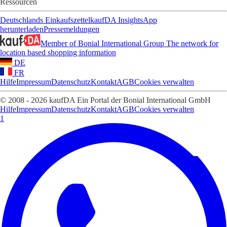
Ressourcen
Deutschlands Einkaufszettel
kaufDA Insights
App
herunterladen
Pressemeldungen
Member of Bonial International Group
The network for
location based shopping information
DE
FR
Hilfe
Impressum
Datenschutz
Kontakt
AGB
Cookies verwalten
© 2008 - 2026 kaufDA Ein Portal der Bonial International GmbH
Hilfe
Impressum
Datenschutz
Kontakt
AGB
Cookies verwalten
1