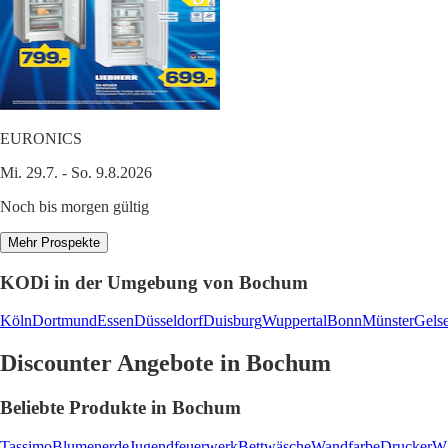
EURONICS
Mi. 29.7. - So. 9.8.2026
Noch bis morgen gültig
Mehr Prospekte
KODi in der Umgebung von Bochum
Köln
Dortmund
Essen
Düsseldorf
Duisburg
Wuppertal
Bonn
Münster
Gels
Discounter Angebote in Bochum
Beliebte Produkte in Bochum
Tassimo
Blumenerde
Jugendfeuerwerk
Bettwäsche
Wandfarbe
Drucker
Wä