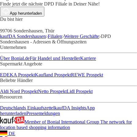
Finde jetzt die nächste DPD Filiale in Deiner Nähe!
App herunterladen
Du bist hier
99706 Sondershausen, Thür
kaufDA Sondershausen
Filialen
Weitere Geschäfte
DPD
Sondershausen - Adressen & Öffnungszeiten
Unternehmen
Über Bonial.de
Für Handel und Hersteller
Karriere
Supermarkt Angebote
EDEKA Prospekt
Kaufland Prospekt
REWE Prospekt
Beliebte Händler
Aldi Nord Prospekt
Netto Prospekt
Lidl Prospekt
Ressourcen
Deutschlands Einkaufszettel
kaufDA Insights
App
herunterladen
Pressemeldungen
Member of Bonial International Group
The network for
location based shopping information
DE