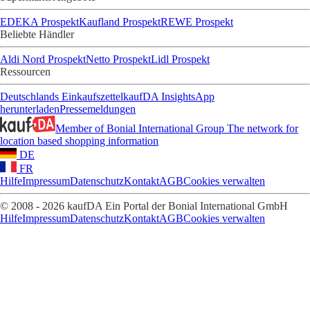
EDEKA Prospekt
Kaufland Prospekt
REWE Prospekt
Beliebte Händler
Aldi Nord Prospekt
Netto Prospekt
Lidl Prospekt
Ressourcen
Deutschlands Einkaufszettel
kaufDA Insights
App
herunterladen
Pressemeldungen
Member of Bonial International Group
The network for
location based shopping information
DE
FR
Hilfe
Impressum
Datenschutz
Kontakt
AGB
Cookies verwalten
© 2008 - 2026 kaufDA Ein Portal der Bonial International GmbH
Hilfe
Impressum
Datenschutz
Kontakt
AGB
Cookies verwalten