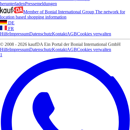
herunterladen
Pressemeldungen
Member of Bonial International Group
The network for
location based shopping information
DE
FR
Hilfe
Impressum
Datenschutz
Kontakt
AGB
Cookies verwalten
© 2008 - 2026 kaufDA Ein Portal der Bonial International GmbH
Hilfe
Impressum
Datenschutz
Kontakt
AGB
Cookies verwalten
1