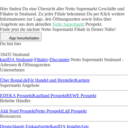
Hier findest Du eine Übersicht aller Netto Supermarkt Geschäfte und
Filialen in Stralsund. Zu jeder Filiale bekommst Du per Klick weitere
Informationen zur Lage, den Öffnungszeiten sowie Infos über
Angebote aus dem aktuellen
Netto Supermarkt
Prospekt.
Finde jetzt die nächste Netto Supermarkt Filiale in Deiner Nähe!
App herunterladen
Du bist hier
18435 Stralsund
kaufDA Stralsund
Filialen
Discounter
Netto Supermarkt Stralsund -
Adressen & Öffnungszeiten
Unternehmen
Über Bonial.de
Für Handel und Hersteller
Karriere
Supermarkt Angebote
EDEKA Prospekt
Kaufland Prospekt
REWE Prospekt
Beliebte Händler
Aldi Nord Prospekt
Netto Prospekt
Lidl Prospekt
Ressourcen
Deutschlands Einkaufszettel
kaufDA Insights
App