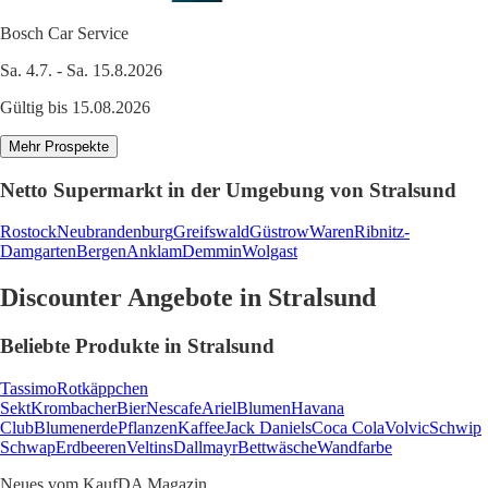
Bosch Car Service
Sa. 4.7. - Sa. 15.8.2026
Gültig bis 15.08.2026
Mehr Prospekte
Netto Supermarkt in der Umgebung von Stralsund
Rostock
Neubrandenburg
Greifswald
Güstrow
Waren
Ribnitz-
Damgarten
Bergen
Anklam
Demmin
Wolgast
Discounter Angebote in Stralsund
Beliebte Produkte in Stralsund
Tassimo
Rotkäppchen
Sekt
Krombacher
Bier
Nescafe
Ariel
Blumen
Havana
Club
Blumenerde
Pflanzen
Kaffee
Jack Daniels
Coca Cola
Volvic
Schwip
Schwap
Erdbeeren
Veltins
Dallmayr
Bettwäsche
Wandfarbe
Neues vom KaufDA Magazin