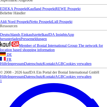
Supermarkt Angebote
EDEKA Prospekt
Kaufland Prospekt
REWE Prospekt
Beliebte Händler
Aldi Nord Prospekt
Netto Prospekt
Lidl Prospekt
Ressourcen
Deutschlands Einkaufszettel
kaufDA Insights
App
herunterladen
Pressemeldungen
Member of Bonial International Group
The network for
location based shopping information
DE
FR
Hilfe
Impressum
Datenschutz
Kontakt
AGB
Cookies verwalten
© 2008 - 2026 kaufDA Ein Portal der Bonial International GmbH
Hilfe
Impressum
Datenschutz
Kontakt
AGB
Cookies verwalten
1