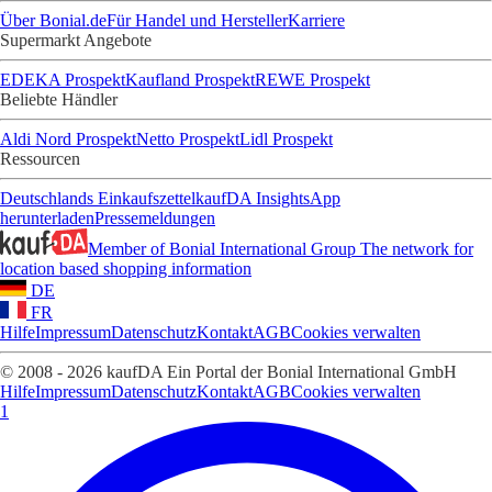
Über Bonial.de
Für Handel und Hersteller
Karriere
Supermarkt Angebote
EDEKA Prospekt
Kaufland Prospekt
REWE Prospekt
Beliebte Händler
Aldi Nord Prospekt
Netto Prospekt
Lidl Prospekt
Ressourcen
Deutschlands Einkaufszettel
kaufDA Insights
App
herunterladen
Pressemeldungen
Member of Bonial International Group
The network for
location based shopping information
DE
FR
Hilfe
Impressum
Datenschutz
Kontakt
AGB
Cookies verwalten
© 2008 - 2026 kaufDA Ein Portal der Bonial International GmbH
Hilfe
Impressum
Datenschutz
Kontakt
AGB
Cookies verwalten
1