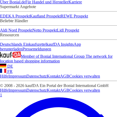
Über Bonial.de
Für Handel und Hersteller
Karriere
Supermarkt Angebote
EDEKA Prospekt
Kaufland Prospekt
REWE Prospekt
Beliebte Händler
Aldi Nord Prospekt
Netto Prospekt
Lidl Prospekt
Ressourcen
Deutschlands Einkaufszettel
kaufDA Insights
App
herunterladen
Pressemeldungen
Member of Bonial International Group
The network for
location based shopping information
DE
FR
Hilfe
Impressum
Datenschutz
Kontakt
AGB
Cookies verwalten
© 2008 - 2026 kaufDA Ein Portal der Bonial International GmbH
Hilfe
Impressum
Datenschutz
Kontakt
AGB
Cookies verwalten
1