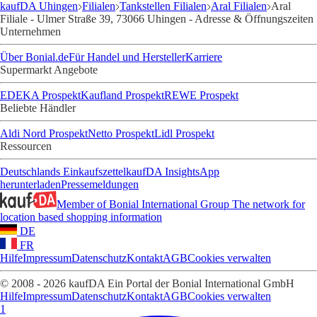
kaufDA Uhingen
Filialen
Tankstellen Filialen
Aral Filialen
Aral
Filiale - Ulmer Straße 39, 73066 Uhingen - Adresse & Öffnungszeiten
Unternehmen
Über Bonial.de
Für Handel und Hersteller
Karriere
Supermarkt Angebote
EDEKA Prospekt
Kaufland Prospekt
REWE Prospekt
Beliebte Händler
Aldi Nord Prospekt
Netto Prospekt
Lidl Prospekt
Ressourcen
Deutschlands Einkaufszettel
kaufDA Insights
App
herunterladen
Pressemeldungen
Member of Bonial International Group
The network for
location based shopping information
DE
FR
Hilfe
Impressum
Datenschutz
Kontakt
AGB
Cookies verwalten
© 2008 - 2026 kaufDA Ein Portal der Bonial International GmbH
Hilfe
Impressum
Datenschutz
Kontakt
AGB
Cookies verwalten
1