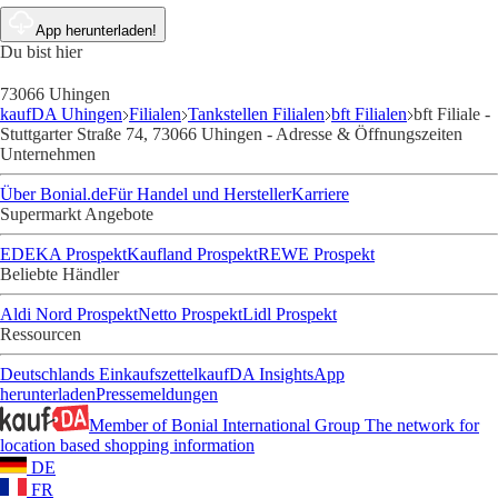
App herunterladen!
Du bist hier
73066 Uhingen
kaufDA Uhingen
Filialen
Tankstellen Filialen
bft Filialen
bft Filiale -
Stuttgarter Straße 74, 73066 Uhingen - Adresse & Öffnungszeiten
Unternehmen
Über Bonial.de
Für Handel und Hersteller
Karriere
Supermarkt Angebote
EDEKA Prospekt
Kaufland Prospekt
REWE Prospekt
Beliebte Händler
Aldi Nord Prospekt
Netto Prospekt
Lidl Prospekt
Ressourcen
Deutschlands Einkaufszettel
kaufDA Insights
App
herunterladen
Pressemeldungen
Member of Bonial International Group
The network for
location based shopping information
DE
FR