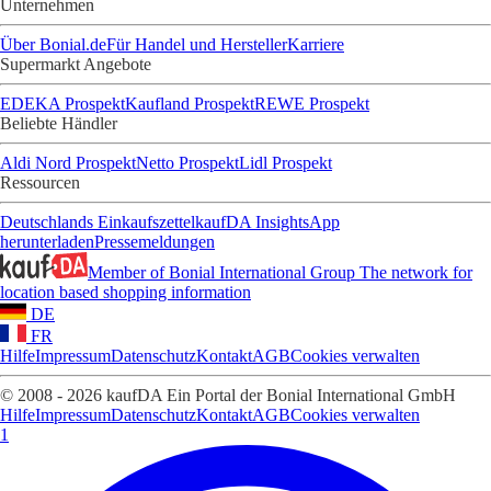
Unternehmen
Über Bonial.de
Für Handel und Hersteller
Karriere
Supermarkt Angebote
EDEKA Prospekt
Kaufland Prospekt
REWE Prospekt
Beliebte Händler
Aldi Nord Prospekt
Netto Prospekt
Lidl Prospekt
Ressourcen
Deutschlands Einkaufszettel
kaufDA Insights
App
herunterladen
Pressemeldungen
Member of Bonial International Group
The network for
location based shopping information
DE
FR
Hilfe
Impressum
Datenschutz
Kontakt
AGB
Cookies verwalten
© 2008 - 2026 kaufDA Ein Portal der Bonial International GmbH
Hilfe
Impressum
Datenschutz
Kontakt
AGB
Cookies verwalten
1