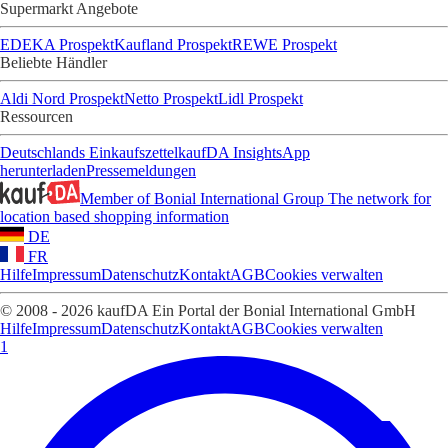
Supermarkt Angebote
EDEKA Prospekt
Kaufland Prospekt
REWE Prospekt
Beliebte Händler
Aldi Nord Prospekt
Netto Prospekt
Lidl Prospekt
Ressourcen
Deutschlands Einkaufszettel
kaufDA Insights
App
herunterladen
Pressemeldungen
Member of Bonial International Group
The network for
location based shopping information
DE
FR
Hilfe
Impressum
Datenschutz
Kontakt
AGB
Cookies verwalten
© 2008 - 2026 kaufDA Ein Portal der Bonial International GmbH
Hilfe
Impressum
Datenschutz
Kontakt
AGB
Cookies verwalten
1