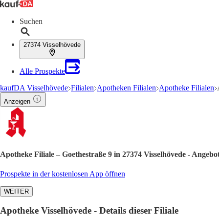
Suchen
27374 Visselhövede
Alle Prospekte
kaufDA Visselhövede
Filialen
Apotheken Filialen
Apotheke Filialen
Anzeigen
Apotheke Filiale – Goethestraße 9 in 27374 Visselhövede - Angebo
Prospekte in der kostenlosen App öffnen
WEITER
Apotheke Visselhövede - Details dieser Filiale