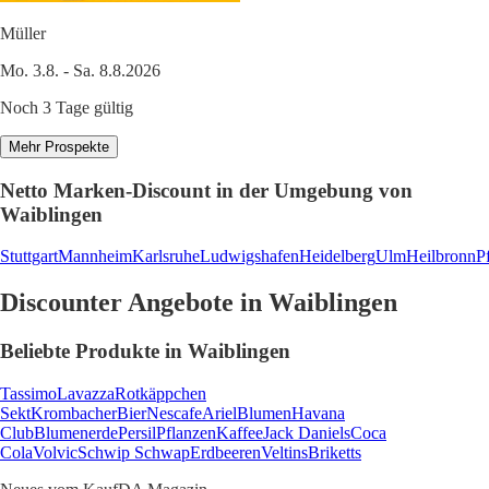
Müller
Mo. 3.8. - Sa. 8.8.2026
Noch 3 Tage gültig
Mehr Prospekte
Netto Marken-Discount in der Umgebung von
Waiblingen
Stuttgart
Mannheim
Karlsruhe
Ludwigshafen
Heidelberg
Ulm
Heilbronn
P
Discounter Angebote in Waiblingen
Beliebte Produkte in Waiblingen
Tassimo
Lavazza
Rotkäppchen
Sekt
Krombacher
Bier
Nescafe
Ariel
Blumen
Havana
Club
Blumenerde
Persil
Pflanzen
Kaffee
Jack Daniels
Coca
Cola
Volvic
Schwip Schwap
Erdbeeren
Veltins
Briketts