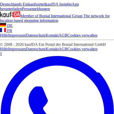
Deutschlands Einkaufszettel
kaufDA Insights
App
herunterladen
Pressemeldungen
Member of Bonial International Group
The network for
location based shopping information
DE
FR
Hilfe
Impressum
Datenschutz
Kontakt
AGB
Cookies verwalten
© 2008 - 2026 kaufDA Ein Portal der Bonial International GmbH
Hilfe
Impressum
Datenschutz
Kontakt
AGB
Cookies verwalten
1