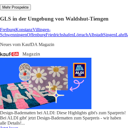
Mehr Prospekte
GLS in der Umgebung von Waldshut-Tiengen
Freiburg
Konstanz
Villingen-
Schwenningen
Offenburg
Friedrichshafen
Lörrach
Albstadt
Singen
Lahr
B
Neues vom KaufDA Magazin
Design-Badematten bei ALDI: Diese Highlights gibt's zum Sparpreis!
Bei ALDI gibt' jetzt Design-Badematten zum Sparpreis - wir haben
alle Details!
...