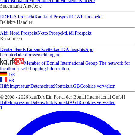
Über Bonial.de
Für Handel und Hersteller
Karriere
Supermarkt Angebote
EDEKA Prospekt
Kaufland Prospekt
REWE Prospekt
Beliebte Händler
Aldi Nord Prospekt
Netto Prospekt
Lidl Prospekt
Ressourcen
Deutschlands Einkaufszettel
kaufDA Insights
App
herunterladen
Pressemeldungen
Member of Bonial International Group
The network for
location based shopping information
DE
FR
Hilfe
Impressum
Datenschutz
Kontakt
AGB
Cookies verwalten
© 2008 - 2026 kaufDA Ein Portal der Bonial International GmbH
Hilfe
Impressum
Datenschutz
Kontakt
AGB
Cookies verwalten
1