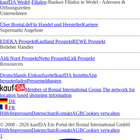
kaufDA Wedel
Filialen
Banken Filialen in Wedel - Adressen &
Öffnungszeiten
Unternehmen
Über Bonial.de
Für Handel und Hersteller
Karriere
Supermarkt Angebote
EDEKA Prospekt
Kaufland Prospekt
REWE Prospekt
Beliebte Händler
Aldi Nord Prospekt
Netto Prospekt
Lidl Prospekt
Ressourcen
Deutschlands Einkaufszettel
kaufDA Insights
App
herunterladen
Pressemeldungen
Member of Bonial International Group
The network for
location based shopping information
DE
FR
Hilfe
Impressum
Datenschutz
Kontakt
AGB
Cookies verwalten
© 2008 - 2026 kaufDA Ein Portal der Bonial International GmbH
Hilfe
Impressum
Datenschutz
Kontakt
AGB
Cookies verwalten
1